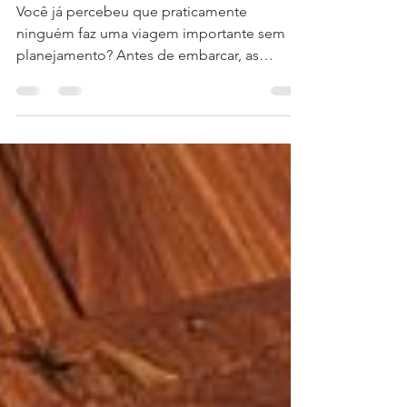
respeitada.
Você já percebeu que praticamente
ninguém faz uma viagem importante sem
planejamento? Antes de embarcar, as
pessoas pesquisam rotas, hospedagens,
passagens, passeios, custos, clima e tudo
aquilo que pode evitar problemas durante o
percurso. Afinal, ninguém quer correr o risco
de transformar um sonho em dor de cabeça.
Mas existe algo muito mais importante do
que qualquer viagem: o destino do
patrimônio que você construiu durante toda
a sua vida. E, curiosamente, é justamente a