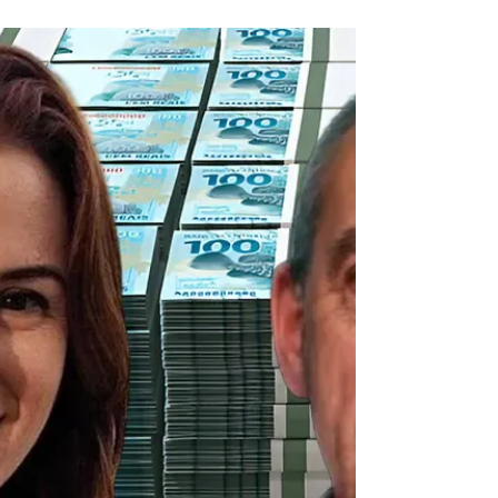
preocupar não apenas com o seu futuro,
mas com o futuro daqueles que lhe são mais
queridos e próximos dentro de sua família, a
exemplo de filhos ainda pequenos ou um
cônjuge que participou dos altos e baixos
da vida. E isso não é de se estranhar. Afinal
de contas, finalmente o ser humano parece
ter se dado conta de que não é eterno e de
que existem certas decisões que precisam
ser tomadas ainda em vida para garantir de
que os seus famili