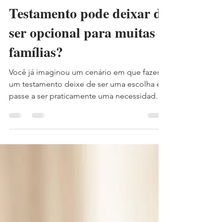
TESTAMENTO
Testamento pode deixar de
ser opcional para muitas
famílias?
Você já imaginou um cenário em que fazer
um testamento deixe de ser uma escolha e
passe a ser praticamente uma necessidade
para proteger quem você ama? Essa
possibilidade tem sido amplamente
discutida por juristas desde a apresentação
do Projeto de Lei nº 4/2025, que propõe
uma ampla reforma do Código Civil
brasileiro. Entre as alterações sugeridas, uma
delas chamou especialmente a atenção dos
especialistas em Direito das Sucessões: a
retirada do cônjuge da condição de herdei