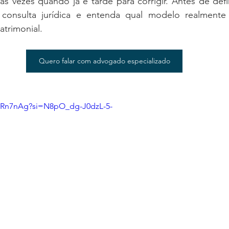
s vezes quando já é tarde para corrigir. Antes de defi
onsulta jurídica e entenda qual modelo realmente 
atrimonial.
Quero falar com advogado especializado
YXRn7nAg?si=N8pO_dg-J0dzL-5-