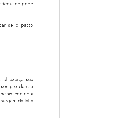
o adequado pode 
car se o pacto 
sal exerça sua 
 sempre dentro 
ciais contribui 
surgem da falta 