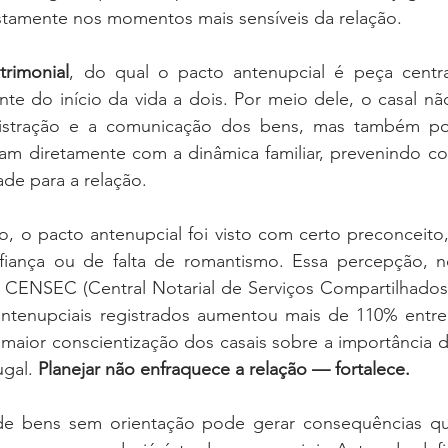
stamente nos momentos mais sensíveis da relação.
rimonial
, do qual o pacto antenupcial é peça central
te do início da vida a dois. Por meio dele, o casal nã
istração e a comunicação dos bens, mas também pod
am diretamente com a dinâmica familiar, prevenindo conf
ade para a relação.
, o pacto antenupcial foi visto com certo preconceito,
fiança ou de falta de romantismo. Essa percepção, n
ENSEC (Central Notarial de Serviços Compartilhados)
tenupciais registrados aumentou mais de 110% entre 
aior conscientização dos casais sobre a importância d
ugal. 
Planejar não enfraquece a relação — fortalece.
de bens sem orientação pode gerar consequências qu