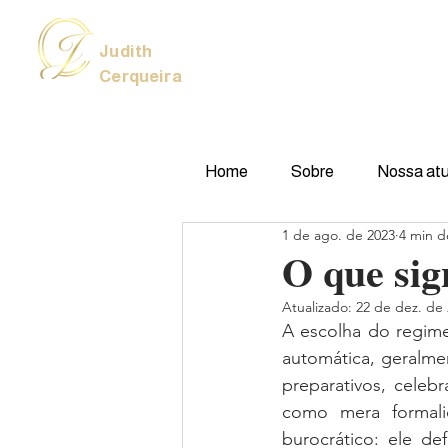
Judith
Cerqueira
Home
Sobre
Nossa at
1 de ago. de 2023
4 min de
O que sig
Atualizado:
22 de dez. de
A escolha do regime
automática, geralm
preparativos, celeb
como mera formal
burocrático: ele de