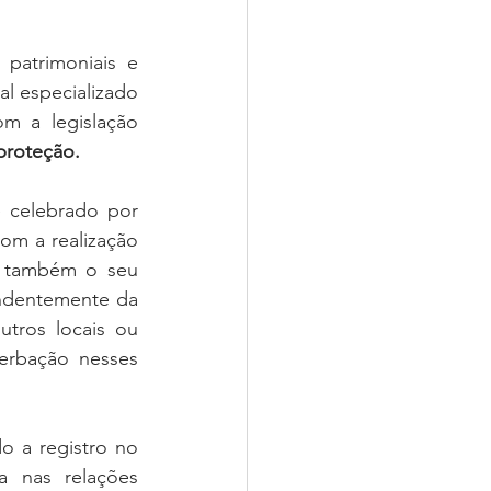
patrimoniais e 
l especializado 
m a legislação 
proteção.
Do ponto de vista formal, o pacto antenupcial deve ser obrigatoriamente celebrado por 
om a realização 
o também o seu 
ndentemente da 
ros locais ou 
rbação nesses 
 a registro no 
a nas relações 