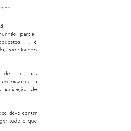
idade.
s
nhão parcial, 
aquestos —, é 
do
, combinando 
l de bens, mas 
 ou escolher a 
municação de 
cê deve contar 
ger tudo o que 