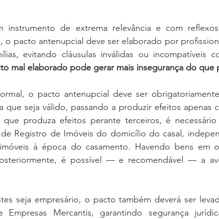
m instrumento de extrema relevância e com reflexos 
 o pacto antenupcial deve ser elaborado por profissiona
lias, evitando cláusulas inválidas ou incompatíveis co
to mal elaborado pode gerar mais insegurança do que 
a que seja válido, passando a produzir efeitos apenas c
 que produza efeitos perante terceiros, é necessári
o de Registro de Imóveis do domicílio do casal, indepe
 imóveis à época do casamento. Havendo bens em out
osteriormente, é possível — e recomendável — a ave
s seja empresário, o pacto também deverá ser levado
e Empresas Mercantis, garantindo segurança jurídic