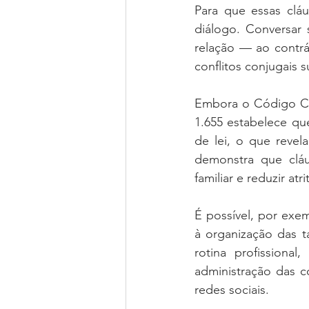
Para que essas cláu
diálogo. Conversar s
relação — ao contrár
conflitos conjugais
Embora o Código Civi
1.655 estabelece qu
de lei, o que revel
demonstra que cláu
familiar e reduzir at
É possível, por exem
à organização das t
rotina profissiona
administração das c
redes sociais.