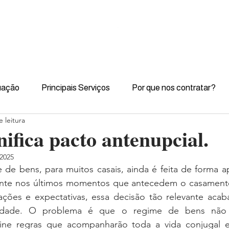
uação
Principais Serviços
Por que nos contratar?
 leitura
nifica pacto antenupcial.
 2025
 de bens, para muitos casais, ainda é feita de forma a
ente nos últimos momentos que antecedem o casament
rações e expectativas, essa decisão tão relevante acab
idade. O problema é que o regime de bens não 
fine regras que acompanharão toda a vida conjugal e,