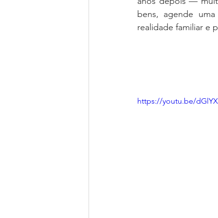
anos depois — muita
bens, agende uma c
realidade familiar e p
https://youtu.be/dGl