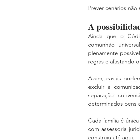
Prever cenários não s
A possibilida
Ainda que o Códig
comunhão universal
plenamente possível
regras e afastando o
Assim, casais pode
excluir a comunicaç
separação conven
determinados bens a
Cada família é únic
com assessoria jurí
construiu até aqui. 