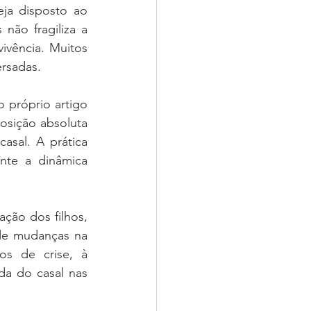
ja disposto ao 
não fragiliza a 
ivência. Muitos 
ersadas.
 próprio artigo 
sição absoluta 
asal. A prática 
te a dinâmica 
ção dos filhos, 
de mudanças na 
os de crise, à 
a do casal nas 