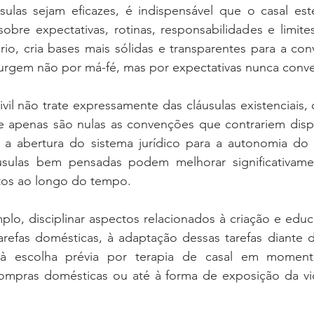
sulas sejam eficazes, é indispensável que o casal este
obre expectativas, rotinas, responsabilidades e limites 
io, cria bases mais sólidas e transparentes para a conv
 surgem não por má-fé, mas por expectativas nunca conv
l não trate expressamente das cláusulas existenciais, o
e apenas são nulas as convenções que contrariem dispo
a a abertura do sistema jurídico para a autonomia do c
sulas bem pensadas podem melhorar significativamen
ritos ao longo do tempo.
plo, disciplinar aspectos relacionados à criação e educa
arefas domésticas, à adaptação dessas tarefas diante 
l, à escolha prévia por terapia de casal em moment
ompras domésticas ou até à forma de exposição da vid