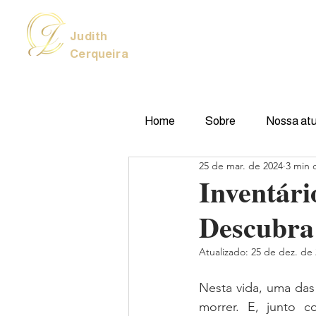
Judith
Cerqueira
Home
Sobre
Nossa at
25 de mar. de 2024
3 min d
Inventári
Descubra
Atualizado:
25 de dez. de
Nesta vida, uma da
morrer. E, junto c