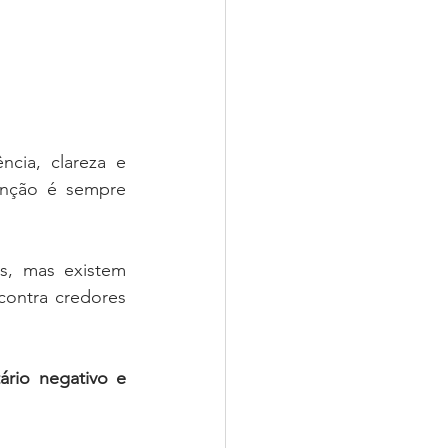
cia, clareza e 
nção é sempre 
Se você está diante de uma situação em que não houve bens deixados, mas existem 
ontra credores 
rio negativo e 