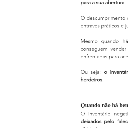
para a sua abertura
.
O descumprimento de
entraves práticos e j
Mesmo quando há b
conseguem vender i
enfrentadas para ace
Ou seja: 
o inventá
herdeiros
.
Quando não há bens
O inventário negat
deixados pelo falec