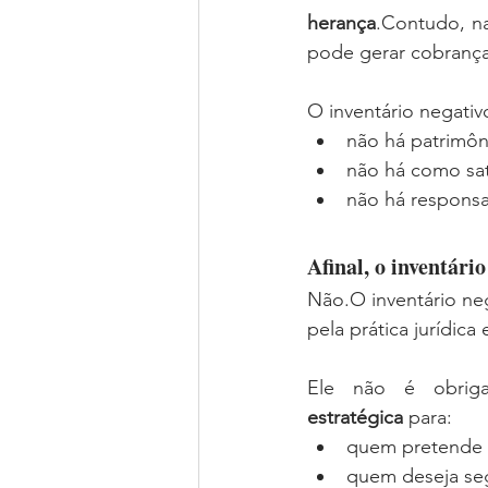
herança
.Contudo, na
pode gerar cobrança
O inventário negati
não há patrimôn
não há como sat
não há responsa
Afinal, o inventári
Não.O inventário ne
pela prática jurídica 
Ele não é obrig
estratégica
 para:
quem pretende 
quem deseja seg