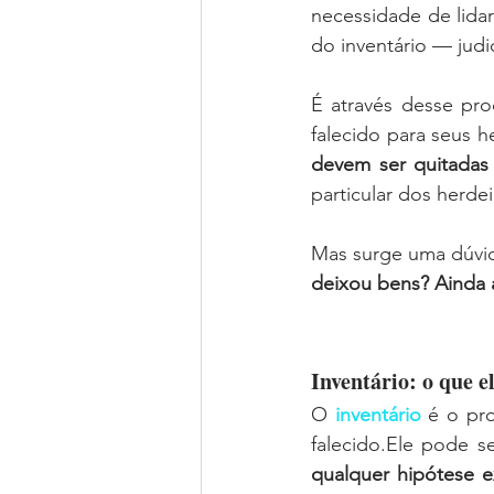
necessidade de lida
do inventário — judic
É através desse pro
devem ser quitadas
particular dos herdei
Mas surge uma dúvi
deixou bens? Ainda a
Inventário: o que e
O 
inventário
 é o pro
falecido.Ele pode ser
qualquer hipótese e