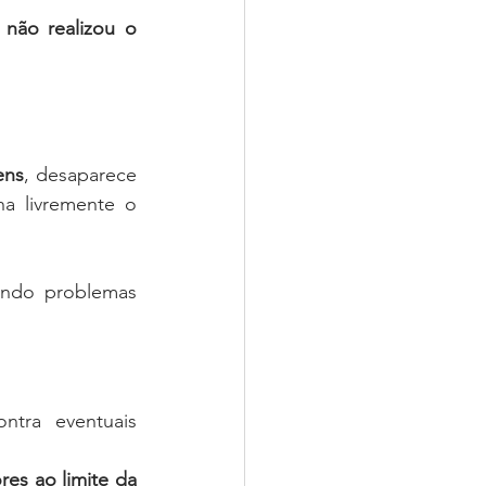
 não realizou o 
ens
, desaparece 
a livremente o 
ando problemas 
tra eventuais 
es ao limite da 