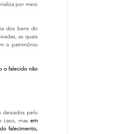
ializa por meio 
ia dos bens do 
falecido para seus herdeiros, bem como a apuração de eventuais dívidas deixadas, as quais 
m o patrimônio 
 o falecido não 
s deixados pelo 
o caso, mas 
em 
o falecimento, 