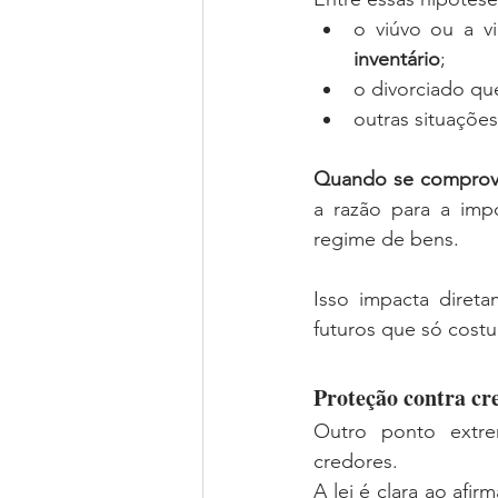
o viúvo ou a v
inventário
;
o divorciado qu
outras situaçõe
Quando se comprova,
a razão para a impo
regime de bens.
Isso impacta diret
futuros que só cost
Proteção contra cr
Outro ponto extre
credores.
A lei é clara ao afir