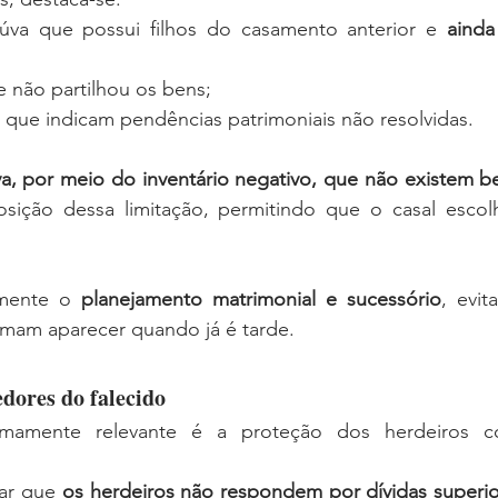
iúva que possui filhos do casamento anterior e 
ainda
e não partilhou os bens;
s que indicam pendências patrimoniais não resolvidas.
 por meio do inventário negativo, que não existem b
sição dessa limitação, permitindo que o casal escolh
amente o 
planejamento matrimonial e sucessório
, evit
umam aparecer quando já é tarde.
edores do falecido
mamente relevante é a proteção dos herdeiros con
mar que 
os herdeiros não respondem por dívidas superior