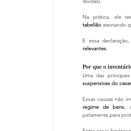
dívidas).
Na prática, ele t
tabelião
 atestando q
E essa declaração
relevantes
.
Por que o inventári
Uma das principais
suspensivas do cas
Essas causas não 
regime de bens
, 
justamente para prot
Entre essas hipótese