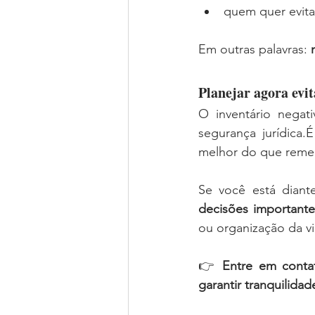
quem quer evita
Em outras palavras: 
Planejar agora evi
O inventário negat
segurança jurídica
melhor do que remed
decisões important
ou organização da vi
👉 
Entre em contat
garantir tranquilida