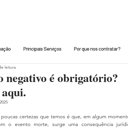
uação
Principais Serviços
Por que nos contratar?
e leitura
o negativo é obrigatório?
 aqui.
 2025
s poucas certezas que temos é que, em algum momento
om o evento morte, surge uma consequência jurídica