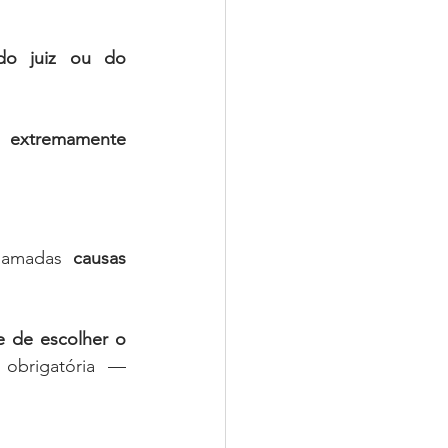
do juiz ou do 
s extremamente 
chamadas 
causas 
e de escolher o 
obrigatória — 