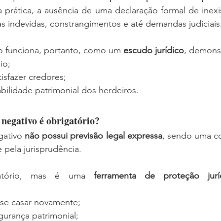
 prática, a ausência de uma declaração formal de inexi
s indevidas, constrangimentos e até demandas judiciais
vo funciona, portanto, como um 
escudo jurídico
, demons
io;
isfazer credores;
bilidade patrimonial dos herdeiros.
o negativo é obrigatório?
gativo 
não possui previsão legal expressa
, sendo uma co
e pela jurisprudência.
atório, mas é uma 
ferramenta de proteção juríd
se casar novamente;
urança patrimonial;