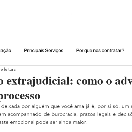
uação
Principais Serviços
Por que nos contratar?
e leitura
o extrajudicial: como o ad
 processo
 deixada por alguém que você ama já é, por si só, um m
m acompanhado de burocracia, prazos legais e decisõe
aste emocional pode ser ainda maior.