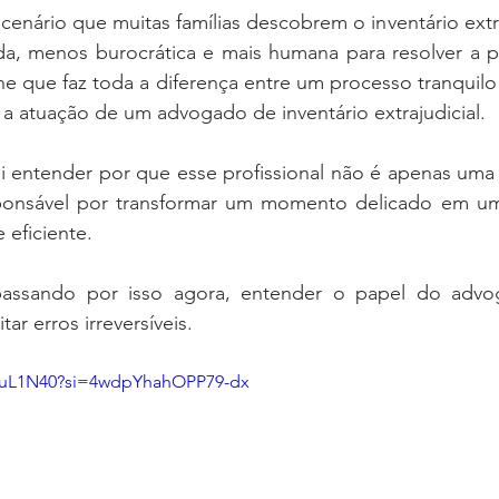
enário que muitas famílias descobrem o inventário extr
ida, menos burocrática e mais humana para resolver a pa
he que faz toda a diferença entre um processo tranquil
 a atuação de um advogado de inventário extrajudicial.
i entender por que esse profissional não é apenas uma e
sponsável por transformar um momento delicado em u
 eficiente.
passando por isso agora, entender o papel do advog
tar erros irreversíveis.
ZtuL1N40?si=4wdpYhahOPP79-dx