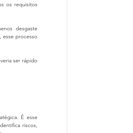
s os requisitos 
enos desgaste 
 esse processo 
ria ser rápido 
tégica. É esse 
entifica riscos, 