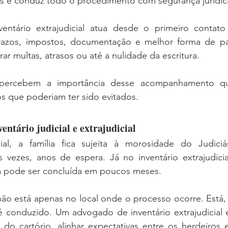
 e conduz todo o procedimento com segurança jurídic
ntário extrajudicial atua desde o primeiro contato 
azos, impostos, documentação e melhor forma de parti
r multas, atrasos ou até a nulidade da escritura.
ó percebem a importância desse acompanhamento qu
s que poderiam ter sido evitados.
ventário judicial e extrajudicial
ial, a família fica sujeita à morosidade do Judiciári
 vezes, anos de espera. Já no inventário extrajudici
ha pode ser concluída em poucos meses.
ão está apenas no local onde o processo ocorre. Está, 
 conduzido. Um advogado de inventário extrajudicial e
 do cartório, alinhar expectativas entre os herdeiros 