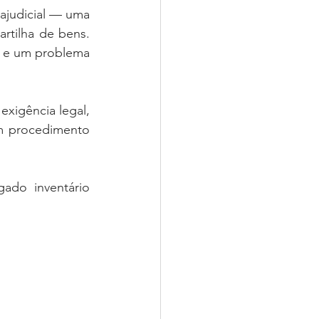
ajudicial — uma 
rtilha de bens. 
o e um problema 
xigência legal, 
m procedimento 
ado inventário 