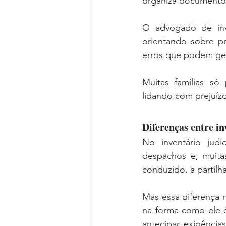
organiza documentos
O advogado de inve
orientando sobre pr
erros que podem gera
Muitas famílias s
lidando com prejuízo
Diferenças entre in
No inventário judic
despachos e, muitas
conduzido, a partil
Mas essa diferença n
na forma como ele é
antecipar exigências