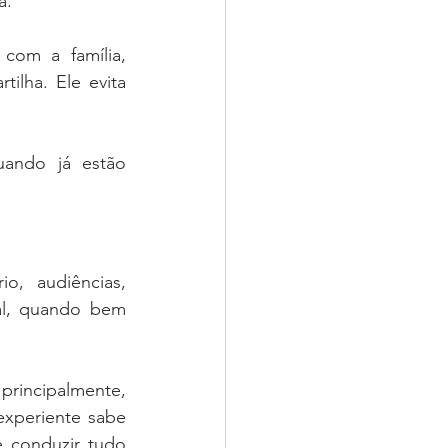
a.
com a família, 
lha. Ele evita 
ando já estão 
o, audiências, 
al, quando bem 
principalmente, 
xperiente sabe 
e conduzir tudo 