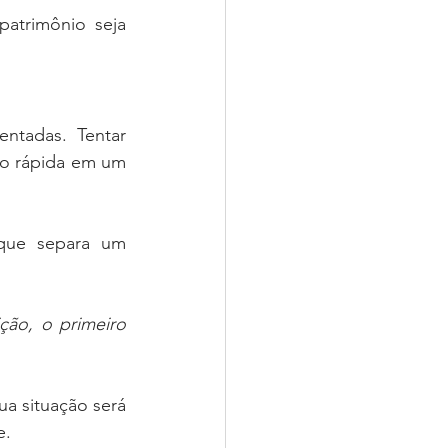
atrimônio seja 
tadas. Tentar 
o rápida em um 
que separa um 
ção, o primeiro 
 situação será 
e.