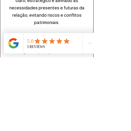
claro, estratégico e alinhado às
necessidades presentes e futuras da
relação, evitando riscos e conflitos
patrimoniais.
● 4º (Lavratura e formalização):
Organizamos toda a etapa de
formalização do planejamento matrimonial
para que o casal inicie essa nova fase
com tranquilidade, organização e
proteção jurídica.
Agende uma consulta personalizada
VOC ADVOCACIA E CONSULTORIA
JURÍDICA © TODOS OS DIREITOS
RESERVADOS