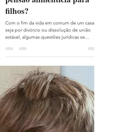
pensão alimentícia para
filhos?
Com o fim da vida em comum de um casal,
seja por divórcio ou dissolução de união
estável, algumas questões jurídicas se
tornam inevitáveis. Entre elas, a pensão
alimentícia costuma ser uma das mais
sensíveis e, ao mesmo tempo, uma das mais
cercadas de informações equivocadas. A
internet popularizou muitos mitos sobre
pensão alimentícia, o que acaba gerando
insegurança, conflitos e decisões
precipitadas. Por isso, compreender o que a
lei realmente estabelece é essencial para p