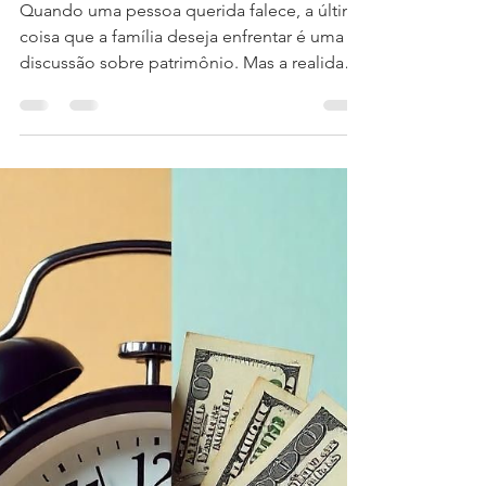
quem tem direito
Quando uma pessoa querida falece, a última
coisa que a família deseja enfrentar é uma
discussão sobre patrimônio. Mas a realidade
é que, além da dor da perda, surgem
inúmeras dúvidas sobre os bens deixados,
os direitos dos herdeiros e a forma como a
herança será dividida. E uma das perguntas
mais frequentes que recebo no escritório é
justamente esta: “Como funciona a divisão
de herança entre viúva e filhos?” A resposta
não é tão simples quanto parece. Como
advogada especialis