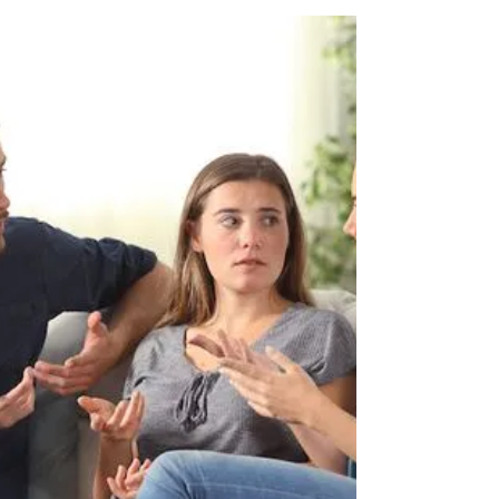
assinatura de documentos e mais
documentos, busca de ainda mais
documentos da pessoa falecida, e…o luto.
São esses os principais problemas em que
uma pessoa que acabou de perder um ente
querido atravessa, e pode ser que você
mesmo esteja passando por isso agora e se
perguntando quando isso vai acabar. Perder
alguém não é algo fácil de encarar, ainda
mais quando este