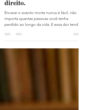
direito.
Encarar o evento morte nunca é fácil, não
importa quantas pessoas você tenha
perdido ao longo da vida. E essa dor tende
a ser mais intensa e complexa quando se
está falando da perda de um cônjuge ou
companheiro. Acontece que, ao contrário
do que muitos pensam, o cônjuge
sobrevivente nem sempre será herdeiro,
pois o casamento, por si só, não é garantia
de direito de herança. Com isto, surgem
inúmeras dúvidas e a necessidade de
solucionar as questões jurídicas que
acompanham