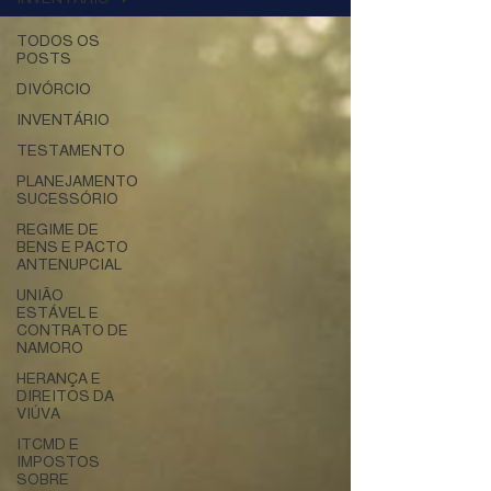
TODOS OS
POSTS
DIVÓRCIO
INVENTÁRIO
TESTAMENTO
PLANEJAMENTO
SUCESSÓRIO
REGIME DE
BENS E PACTO
ANTENUPCIAL
UNIÃO
ESTÁVEL E
CONTRATO DE
NAMORO
HERANÇA E
DIREITOS DA
VIÚVA
ITCMD E
IMPOSTOS
SOBRE