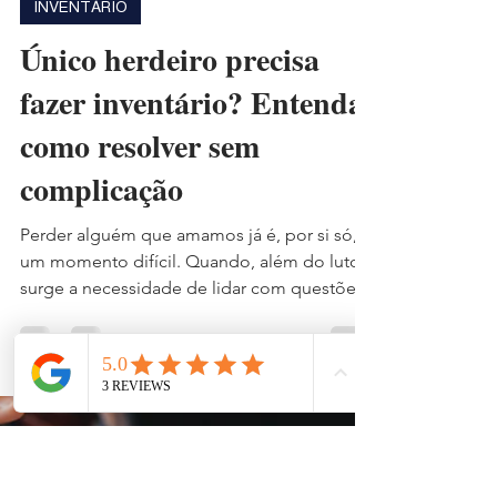
Judith Cerqueira
2 de fev.
4 min de leitura
INVENTÁRIO
Único herdeiro precisa
fazer inventário? Entenda
como resolver sem
complicação
Perder alguém que amamos já é, por si só,
um momento difícil. Quando, além do luto,
surge a necessidade de lidar com questões
patrimoniais, é comum que muitas pessoas
tentem adiar decisões importantes —