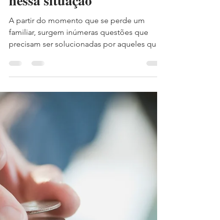
a venda de um imóvel?
Descubra o que fazer
nessa situação
A partir do momento que se perde um
familiar, surgem inúmeras questões que
precisam ser solucionadas por aqueles que
ficaram e que seriam os herdeiros da pessoa
falecida. A primeira preocupação,
inicialmente, é a abertura do inventário,
procedimento responsável por repassar os
bens que estão em nome da pessoa falecida
para a titularidade de seus herdeiros e que
deve obrigatoriamente ser aberto em até
dois meses a contar da data do falecimento.
Contudo, nem sempre este proced